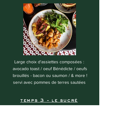
Large choix d'assiettes composées :
avocado toast / oeuf Bénédicte / oeufs
brouillés - bacon ou saumon / & more !
servi avec pommes de terres sautées
temps 3 - le sucré